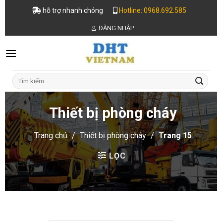
Skip
hỗ trợ nhanh chóng
Hotline: 0968.692.585
to
ĐĂNG NHẬP
content
Tìm
kiếm:
Thiết bị phòng cháy
Trang chủ
/
Thiết bị phòng cháy
/
Trang 15
LỌC