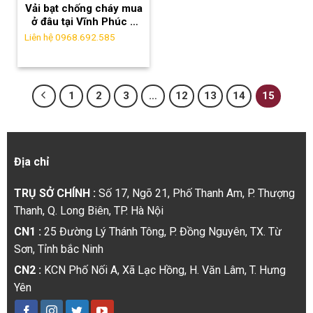
Vải bạt chống cháy mua
ở đâu tại Vĩnh Phúc ?
Khái niệm và công dụng
Liên hệ 0968.692.585
của vải bạt chống cháy
1
2
3
…
12
13
14
15
Địa chỉ
TRỤ SỞ CHÍNH :
Số 17, Ngõ 21, Phố Thanh Am, P. Thượng
Thanh, Q. Long Biên, TP. Hà Nội
CN1 :
25 Đường Lý Thánh Tông, P. Đồng Nguyên, TX. Từ
Sơn, Tỉnh bắc Ninh
CN2 :
KCN Phố Nối A, Xã Lạc Hồng, H. Văn Lâm, T. Hưng
Yên