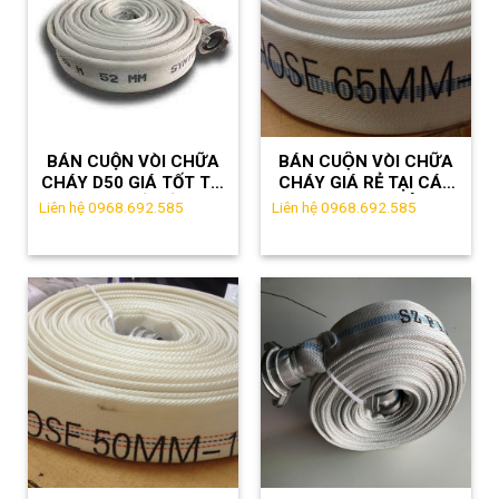
BÁN CUỘN VÒI CHỮA
BÁN CUỘN VÒI CHỮA
CHÁY D50 GIÁ TỐT TẠI
CHÁY GIÁ RẺ TẠI CÁC
KCN PHỐ NỐI –
KHU CÔNG NGHIỆP HÀ
Liên hệ 0968.692.585
Liên hệ 0968.692.585
LH:0968692585
NAM