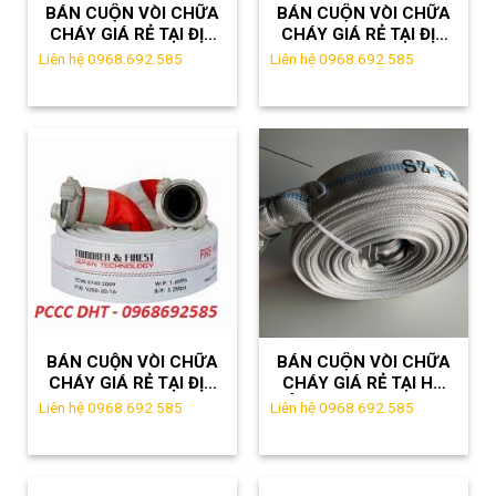
BÁN CUỘN VÒI CHỮA
BÁN CUỘN VÒI CHỮA
CHÁY GIÁ RẺ TẠI ĐỊA
CHÁY GIÁ RẺ TẠI ĐỊA
BÀN HƯNG YÊN
BÀN PHÚ THỌ –
Liên hệ 0968.692.585
Liên hệ 0968.692.585
LH:0961889114
BÁN CUỘN VÒI CHỮA
BÁN CUỘN VÒI CHỮA
CHÁY GIÁ RẺ TẠI ĐỊA
CHÁY GIÁ RẺ TẠI HÀ
BÀN THANH XUÂN, HÀ
NỘI – LH: 0961889114
Liên hệ 0968.692.585
Liên hệ 0968.692.585
NỘI