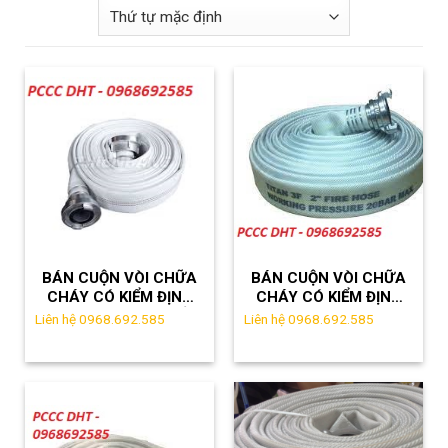
BÁN CUỘN VÒI CHỮA
BÁN CUỘN VÒI CHỮA
CHÁY CÓ KIỂM ĐỊNH
CHÁY CÓ KIỂM ĐỊNH
TẠI HÀ NAM GIÁ TỐT
TẠI PHÚ THỌ
Liên hệ 0968.692.585
Liên hệ 0968.692.585