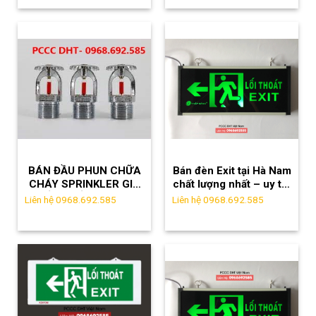
Tam Dương
BÁN ĐẦU PHUN CHỮA
Bán đèn Exit tại Hà Nam
CHÁY SPRINKLER GIÁ
chất lượng nhất – uy tín
TỐT NHẤT TẠI KCN
– giá rẻ
Liên hệ 0968.692.585
Liên hệ 0968.692.585
QUẾ VÕ