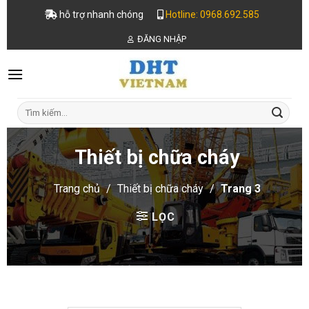
Skip
hỗ trợ nhanh chóng
Hotline: 0968.692.585
to
ĐĂNG NHẬP
content
Tìm
kiếm:
Thiết bị chữa cháy
Trang chủ
/
Thiết bị chữa cháy
/
Trang 3
LỌC