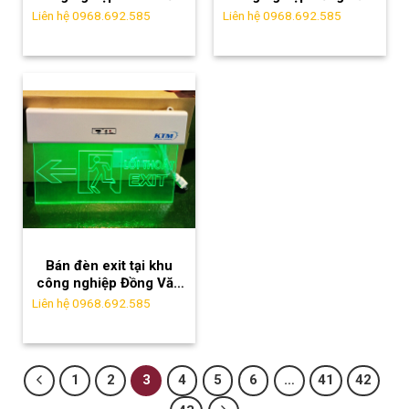
Hà Nam chất lượng nhất
Hà Nam chất lượng nhất
Liên hệ 0968.692.585
Liên hệ 0968.692.585
Bán đèn exit tại khu
công nghiệp Đồng Văn
Hà Nam uy tín chất
Liên hệ 0968.692.585
lượng
1
2
3
4
5
6
…
41
42