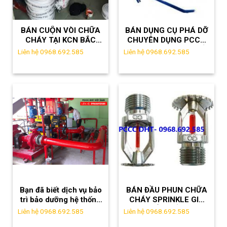
BÁN CUỘN VÒI CHỮA
BÁN DỤNG CỤ PHÁ DỠ
CHÁY TẠI KCN BẮC
CHUYÊN DỤNG PCCC
THĂNG LONG – LH:
TẠI HƯNG YÊN GIÁ TỐT
Liên hệ 0968.692.585
Liên hệ 0968.692.585
0961889114
Bạn đã biết dịch vụ bảo
BÁN ĐẦU PHUN CHỮA
trì bảo dưỡng hệ thống
CHÁY SPRINKLE GIÁ
phòng cháy chữa cháy
RẺ NHẤT
Liên hệ 0968.692.585
Liên hệ 0968.692.585
tại Khu công nghiệp