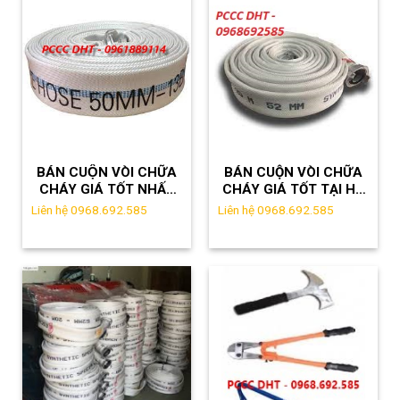
BÁN CUỘN VÒI CHỮA
BÁN CUỘN VÒI CHỮA
CHÁY GIÁ TỐT NHẤT
CHÁY GIÁ TỐT TẠI HÀ
TẠI ĐỊA BÀN HÀ ĐÔNG
NỘI – 0968692585
Liên hệ 0968.692.585
Liên hệ 0968.692.585
– LH:0961889114