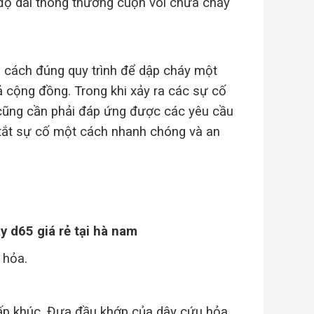
độ dài thông thường
cuộn vòi chữa cháy
g cách đúng quy trình để dập cháy một
 cộng đồng. Trong khi xảy ra các sự cố
ũng cần phải đáp ứng được các yêu cầu
 tắt sự cố một cách nhanh chóng và an
y d65 giá rẻ tại hà nam
 hỏa.
gấp khúc, Đưa đầu khớp của dây cứu hỏa