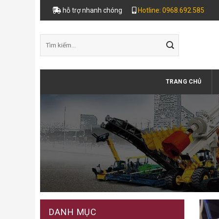
Skip
hỗ trợ nhanh chóng
Hotline: 0968.692.585
to
content
Tìm
kiếm:
TRANG CHỦ
DANH MỤC