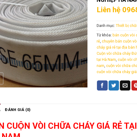
Liên hệ 096
Danh mục:
Thiết bị ch
Từ khóa:
bán cuộn vòi c
rẻ
,
chuyên bán cuộn vòi 
cháy giá rẻ tại địa bà
Cuộn vòi chữa cháy Đứ
tại Hà Nam
,
cuộn vòi ch
nam
,
cuộn vòi chữa chá
cuộn vòi chữa cháy giá 
Ả
ĐÁNH GIÁ (0)
N CUỘN VÒI CHỮA CHÁY GIÁ RẺ T
̀ NAM