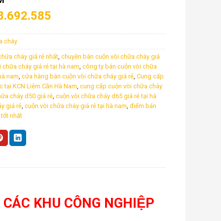
8.692.585
ữa cháy
hữa cháy giá rẻ nhất
,
chuyên bán cuộn vòi chữa cháy giá
chữa cháy giá rẻ tại hà nam
,
công ty bán cuộn vòi chữa
n hà nam
,
cửa hàng bán cuộn vòi chữa cháy giá rẻ
,
Cung cấp
c tại KCN Liêm Cần Hà Nam
,
cung cấp cuộn vòi chữa cháy
ữa cháy d50 giá rẻ
,
cuộn vòi chữa cháy d65 giá rẻ tại hà
y giá rẻ
,
cuộn vòi chữa cháy giá rẻ tại hà nam
,
điểm bán
tốt nhất
ẠI CÁC KHU CÔNG NGHIỆP