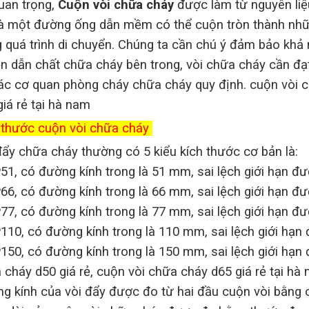
quan trọng,
Cuộn vòi chữa cháy
được làm từ nguyên liệu
là một đường ống dẫn mềm có thể cuộn tròn thành nhữ
 quá trình di chuyển. Chúng ta cần chú ý đảm bảo khả
ền dẫn chất chữa cháy bên trong, vòi chữa cháy cần đạ
ác cơ quan phòng cháy chữa cháy quy định.
cuộn vòi c
iá rẻ tại hà nam
 thước cuộn vòi chữa cháy
đẩy chữa cháy thường có 5 kiểu kích thước cơ bản là:
51, có đường kính trong là 51 mm, sai lệch giới hạn đư
66, có đường kính trong là 66 mm, sai lệch giới hạn đư
77, có đường kính trong là 77 mm, sai lệch giới hạn đư
110, có đường kính trong là 110 mm, sai lệch giới hạn
150, có đường kính trong là 150 mm, sai lệch giới hạn
 cháy d50 giá rẻ, cuộn vòi chữa cháy d65 giá rẻ tại ha
g kính của vòi đẩy được đo từ hai đầu cuộn vòi bằng ca