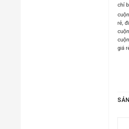
chỉ 
cuộn
rẻ, 
cuộn
cuộn
giá 
SẢN