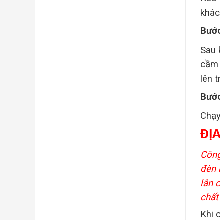
khác
Bước
Sau k
cầm 
lên 
Bướ
Chạy
ĐỊ
Công
đèn 
lân c
chất
Khi c