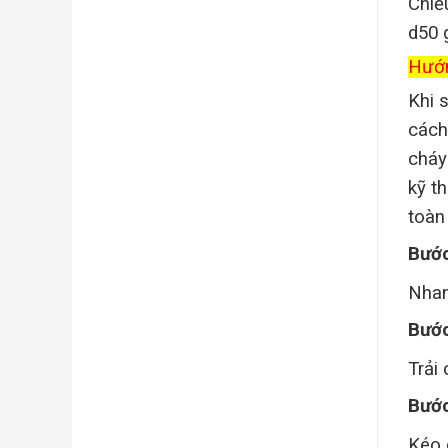
Chiề
d50 g
Hướn
Khi 
cách
cháy
kỹ t
toàn 
Bước
Nhan
Bướ
Trải
Bước
Kéo 