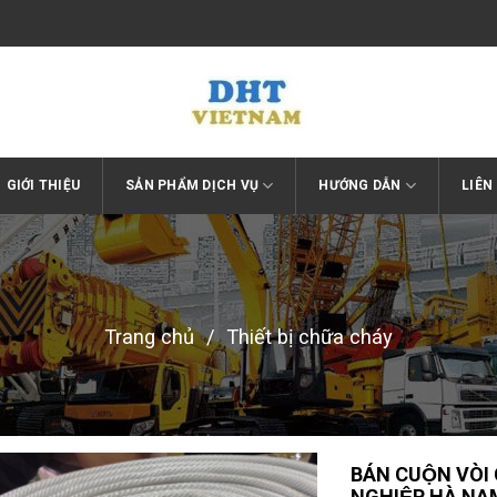
GIỚI THIỆU
SẢN PHẨM DỊCH VỤ
HƯỚNG DẪN
LIÊN
Trang chủ
/
Thiết bị chữa cháy
BÁN CUỘN VÒI
NGHIỆP HÀ NA