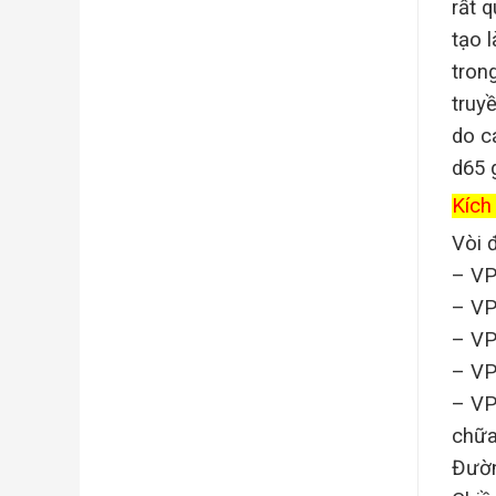
rất 
tạo 
trong
truy
do c
d65 g
Kích
Vòi 
– VP
– VP
– VP
– VP
– VP
chữa
Đườn