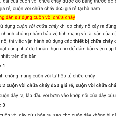
u dài của cuộn vòi chữa cháy được đo bằng thước đo 
iá rẻ, cuộn vòi chữa cháy d65 giá rẻ tại hà nam
g dẫn sử dụng cuộn vòi chữa cháy
sử dụng
cuộn vòi chữa cháy
khi có cháy nổ xảy ra đún
 nhanh chóng nhằm bảo vệ tính mạng và tài sản của cả
 nổ, thì việc vận hành sử dụng các
thiết bị chữa cháy
c
huật cũng như độ thuần thục cao để đảm bảo việc dập
nhất trên địa bàn.
 1
h chóng mang cuộn vòi từ hộp tủ chữa cháy
c 2
cuộn vòi chữa cháy d50 giá rẻ, cuộn vòi chữa chá
 cuộn dây ra, lắp đầu vòi bơm vào khớp nối của dây cứu
 3
cuộn vòi dây cứu hỏa ra, sao cho cuộn dây không bị 